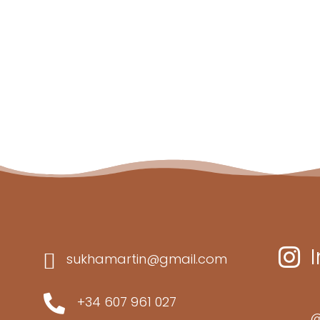


sukhamartin@gmail.com

+34 607 961 027
@