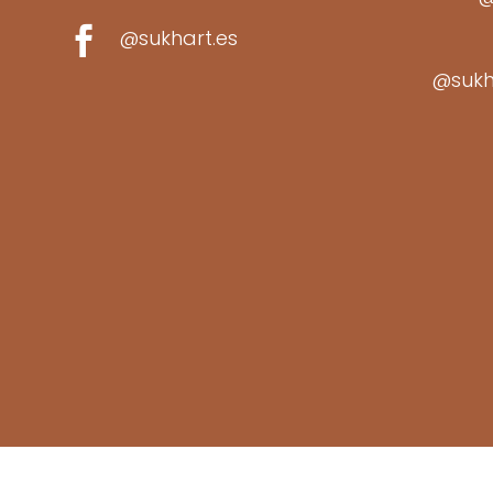

@sukhart.es
@sukh