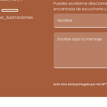
Puedes escribirme directamen
encantada de escucharte y c
a_ilustraciones
Este sitio está protegido por reCA
© 2026 por Teresa Martín-Patino