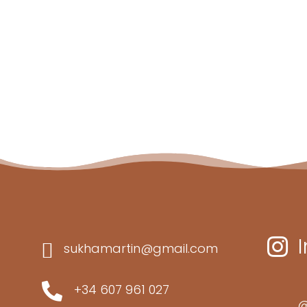


sukhamartin@gmail.com

+34 607 961 027
@