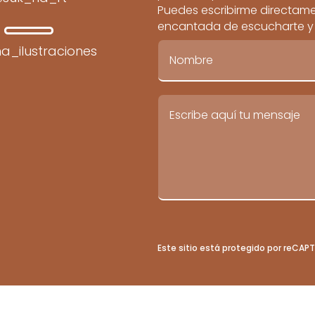
Puedes escribirme directamen
encantada de escucharte y c
a_ilustraciones
Este sitio está protegido por reCA
© 2026 por Teresa Martín-Patino