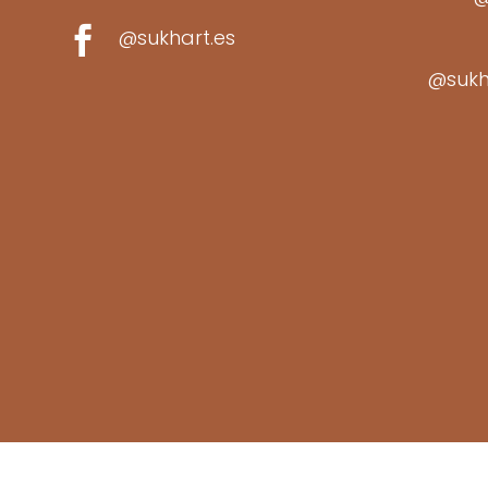

@sukhart.es
@sukh