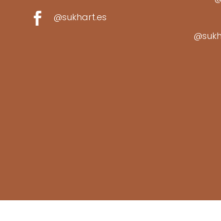

@sukhart.es
@sukh