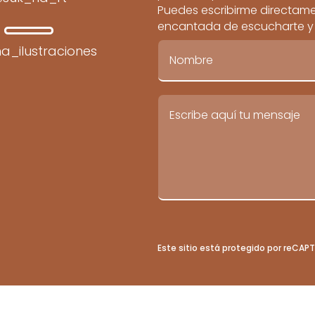
Puedes escribirme directamen
encantada de escucharte y c
a_ilustraciones
Este sitio está protegido por reCA
© 2026 por Teresa Martín-Patino