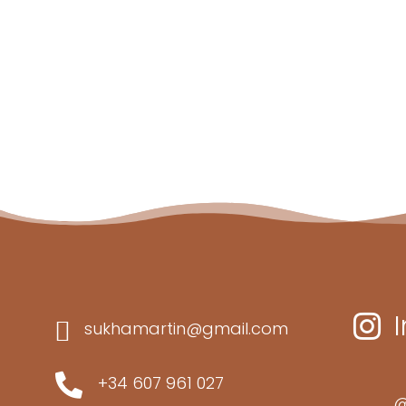


sukhamartin@gmail.com

+34 607 961 027
@