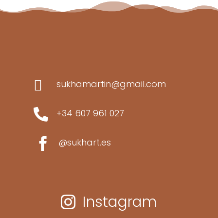

sukhamartin@gmail.com

+34 607 961 027

@sukhart.es
Instagram
