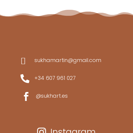

sukhamartin@gmail.com

+34 607 961 027

@sukhart.es
Instagram
