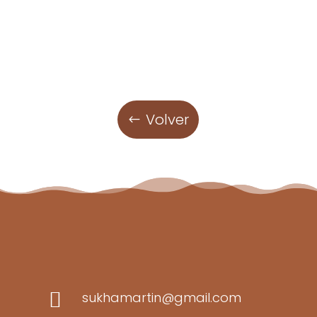
Volver

sukhamartin@gmail.com