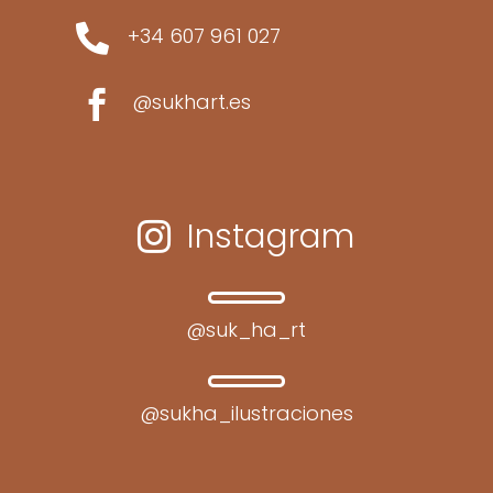

+34 607 961 027

@sukhart.es
Instagram

@suk_ha_rt
@sukha_ilustraciones