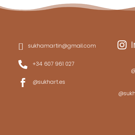


sukhamartin@gmail.com

+34 607 961 027
@

@sukhart.es
@sukh