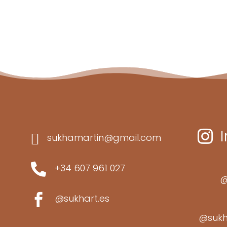


sukhamartin@gmail.com

+34 607 961 027
@

@sukhart.es
@sukh