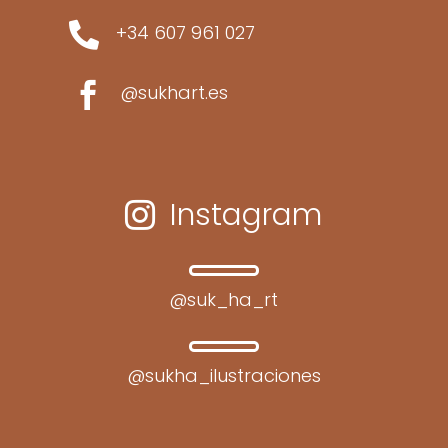

+34 607 961 027

@sukhart.es
Instagram

@suk_ha_rt
@sukha_ilustraciones