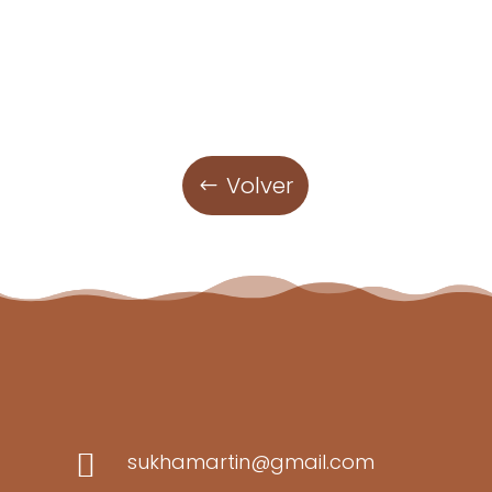
Volver

sukhamartin@gmail.com