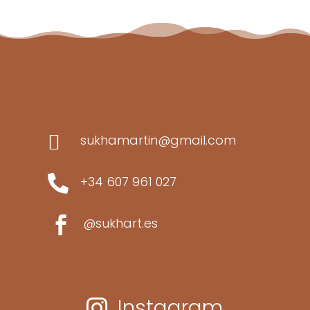

sukhamartin@gmail.com

+34 607 961 027

@sukhart.es
Instagram
