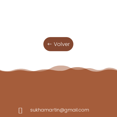
Volver

sukhamartin@gmail.com