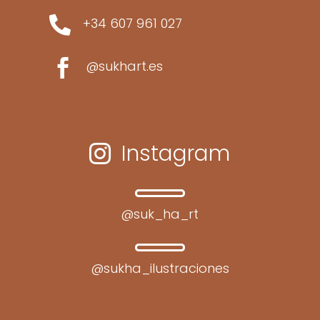

+34 607 961 027

@sukhart.es
Instagram

@suk_ha_rt
@sukha_ilustraciones