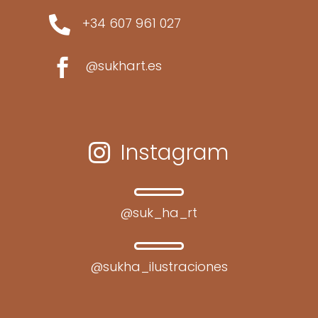

+34 607 961 027

@sukhart.es
Instagram

@suk_ha_rt
@sukha_ilustraciones