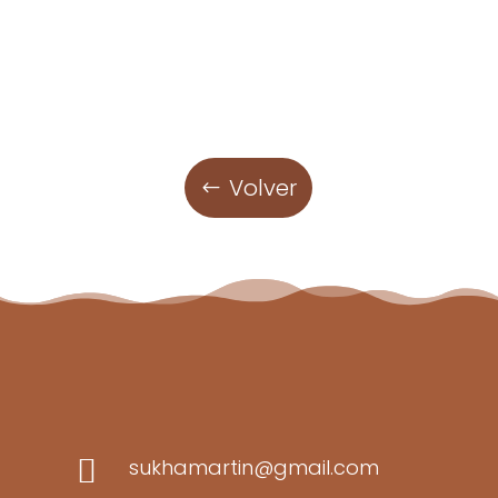
Volver

sukhamartin@gmail.com