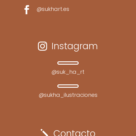

@sukhart.es
Instagram

@suk_ha_rt
@sukha_ilustraciones
Contacto
j