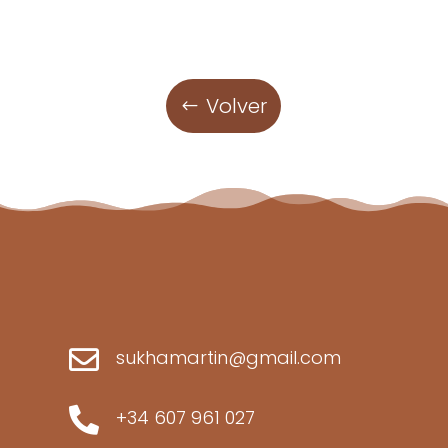
Volver

sukhamartin@gmail.com

+34 607 961 027