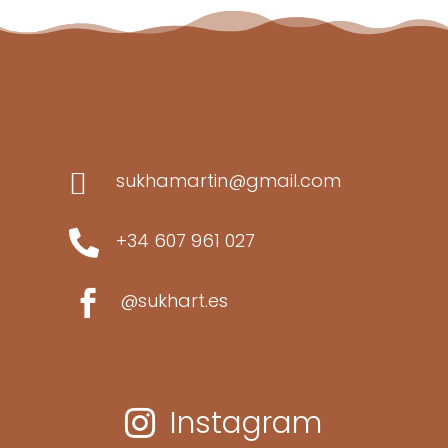

sukhamartin@gmail.com

+34 607 961 027

@sukhart.es
Instagram
