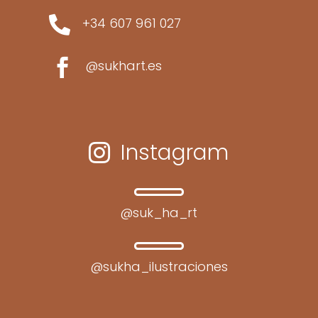

+34 607 961 027

@sukhart.es
Instagram

@suk_ha_rt
@sukha_ilustraciones