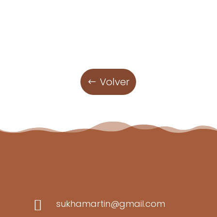
Volver

sukhamartin@gmail.com