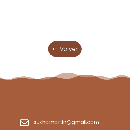
Volver

sukhamartin@gmail.com