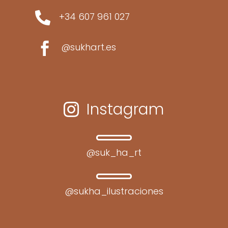

+34 607 961 027

@sukhart.es
Instagram

@suk_ha_rt
@sukha_ilustraciones