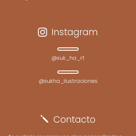
Instagram

@suk_ha_rt
@sukha_ilustraciones
Contacto
j