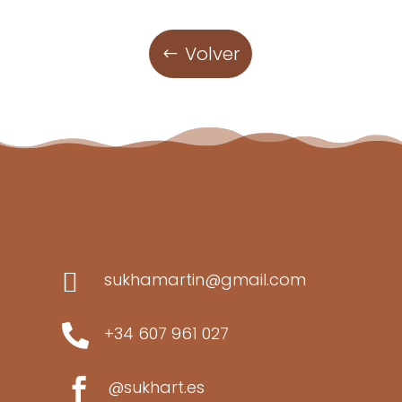
Volver

sukhamartin@gmail.com

+34 607 961 027

@sukhart.es