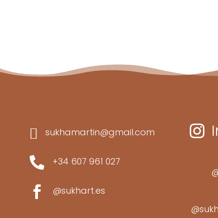


sukhamartin@gmail.com

+34 607 961 027
@

@sukhart.es
@sukh