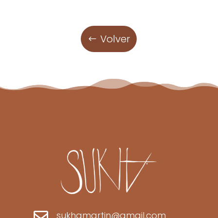
Volver

sukhamartin@gmail.com