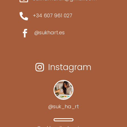

+34 607 961 027

@sukhart.es
Instagram

@suk_ha_rt