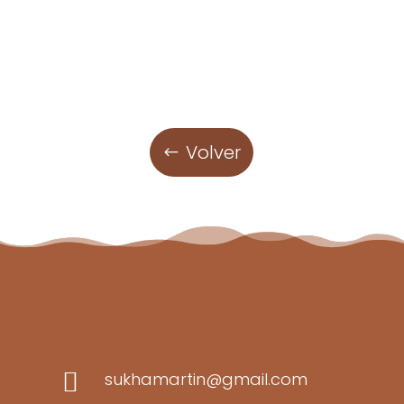
Volver

sukhamartin@gmail.com