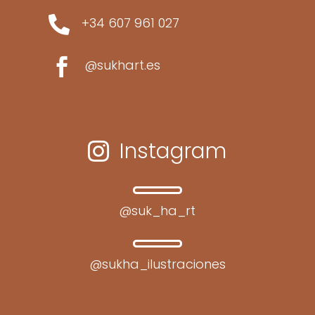

+34 607 961 027

@sukhart.es
Instagram

@suk_ha_rt
@sukha_ilustraciones