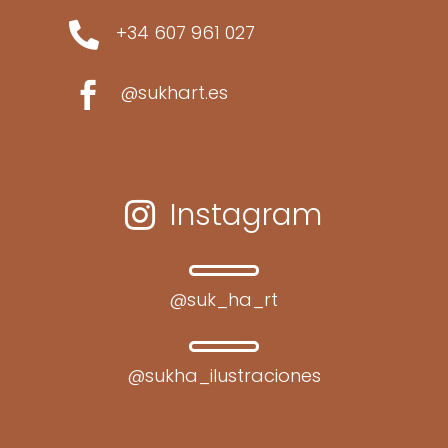

+34 607 961 027

@sukhart.es
Instagram

@suk_ha_rt
@sukha_ilustraciones