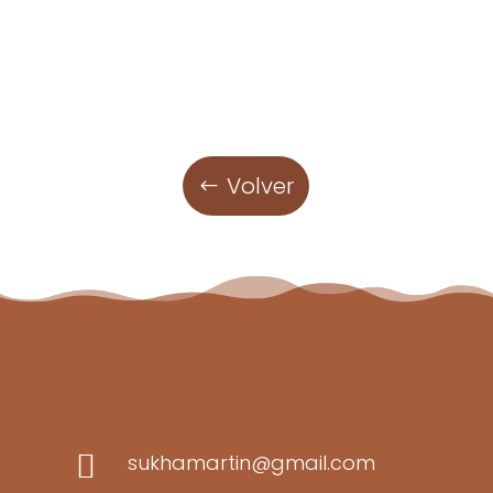
Volver

sukhamartin@gmail.com