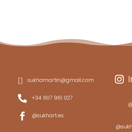


sukhamartin@gmail.com

+34 607 961 027
@

@sukhart.es
@sukh