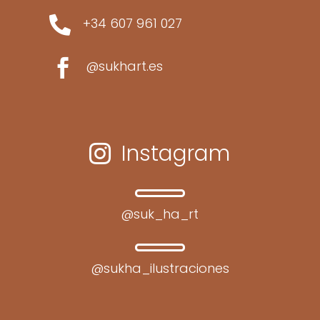

+34 607 961 027

@sukhart.es
Instagram

@suk_ha_rt
@sukha_ilustraciones