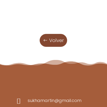
Volver

sukhamartin@gmail.com