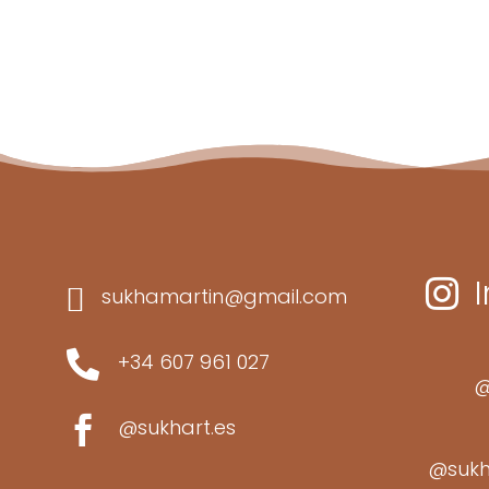


sukhamartin@gmail.com

+34 607 961 027
@

@sukhart.es
@sukh