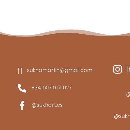


sukhamartin@gmail.com

+34 607 961 027
@

@sukhart.es
@sukh