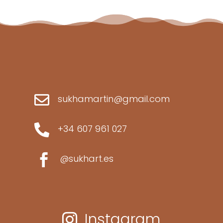

sukhamartin@gmail.com

+34 607 961 027

@sukhart.es
Instagram
