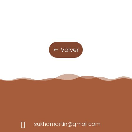
Volver

sukhamartin@gmail.com