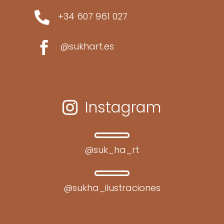

+34 607 961 027

@sukhart.es
Instagram

@suk_ha_rt
@sukha_ilustraciones