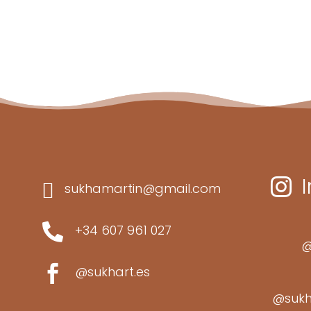


sukhamartin@gmail.com

+34 607 961 027
@

@sukhart.es
@sukh